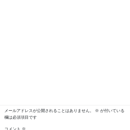
※この表示はExUnitの Call To Action 機能を使って表示して
います。投稿タイプ毎や各投稿毎に独自の内容を表示した
り、非表示にする事も可能です。
ビジネス向けWordPressテーマ「Johnny」はシンプルでカ
スタマイズしやすいテーマです。ぜひ一度お試しくださ
い。
ダウンロードはこちら
コメントを残す
メールアドレスが公開されることはありません。
※
が付いている
欄は必須項目です
コメント
※