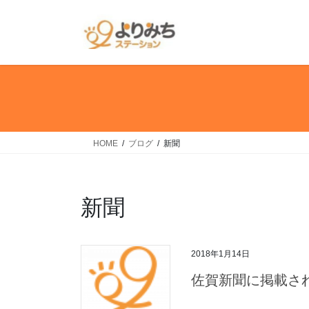
コ
ナ
ン
ビ
テ
ゲ
ン
ー
ツ
シ
へ
ョ
ス
ン
キ
に
ッ
移
HOME
ブログ
新聞
プ
動
新聞
2018年1月14日
佐賀新聞に掲載されま