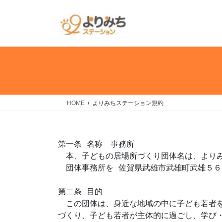
コ
ナ
ン
ビ
テ
ゲ
ン
ー
ツ
シ
へ
ョ
ス
ン
キ
に
ッ
移
HOME
よりみちステーション規約
プ
動
第一条 名称　事務所

　本、子どもの居場所づくり団体名は、よりみ
　団体事務所を 佐賀県武雄市武雄町武雄５６
第二条 目的

　この団体は、身近な地域の中に子ども若者
づくり、子ども若者が主体的に過ごし、学び・