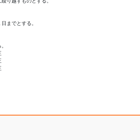
繰り越すものとする。

日までとする。

。






